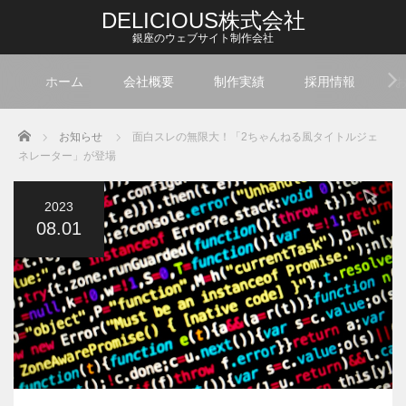
DELICIOUS株式会社
銀座のウェブサイト制作会社
ホーム
会社概要
制作実績
採用情報
Home
お知らせ
面白スレの無限大！「2ちゃんねる風タイトルジェ
ネレーター」が登場
2023
08.01